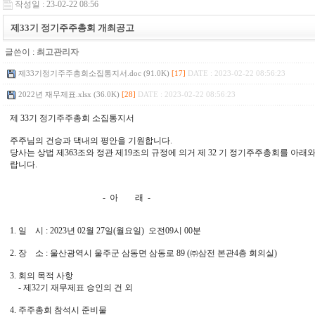
작성일 : 23-02-22 08:56
제33기 정기주주총회 개최공고
글쓴이 :
최고관리자
[17]
DATE : 2023-02-22 08:56:23
제33기정기주주총회소집통지서.doc (91.0K)
[28]
DATE : 2023-02-22 08:56:23
2022년 재무제표.xlsx (36.0K)
제 33기 정기주주총회 소집통지서
주주님의 건승과 댁내의 평안을 기원합니다.
당사는 상법 제363조와 정관 제19조의 규정에 의거 제 32 기 정기주주총회를 아래
랍니다.
- 아 래 -
1. 일 시 : 2023년 02월 27일(월요일) 오전09시 00분
2. 장 소 : 울산광역시 울주군 삼동면 삼동로 89 (㈜삼전 본관4층 회의실)
3. 회의 목적 사항
- 제32기 재무제표 승인의 건 외
4. 주주총회 참석시 준비물